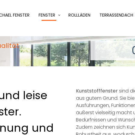
CHAEL FENSTER
FENSTER
ROLLLÄDEN
TERRASSENDACH
alität
Kunststofffenster
sind di
und leise
aus gutem Grund. Sie biet
Ausführungen, Funktionen
ster.
äußerst vielseitig macht 
Bedürfnissen und Wünsch
anung und
Zudem zeichnen sich Kuns
Robustheit aus, wodurch 