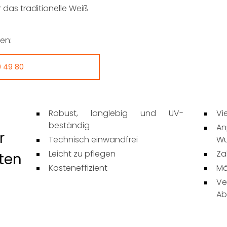
r das traditionelle Weiß
en:
9 49 80
Robust, langlebig und UV-
Vi
beständig
An
r
Technisch einwandfrei
Wu
Leicht zu pflegen
Za
ten
Kosteneffizient
Mö
Ve
Ab