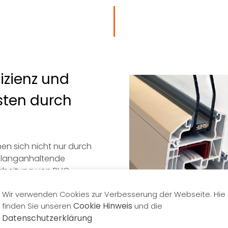
izienz und
sten durch
en sich nicht nur durch
langanhaltende
rarbeitung von PVC
Vielzahl von Profilen, die
Bedürfnisse zugeschnitten
Wir verwenden Cookies zur Verbesserung der Webseite. Hie
Cookie Hinweis
finden Sie unseren
und die
Datenschutzerklärung
n entweicht durch
Aufbau und Beispiel der Kammer