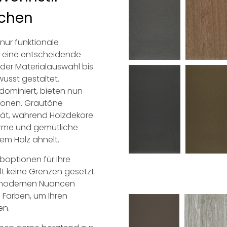
ichen
 nur funktionale
lt eine entscheidende
der Materialauswahl bis
usst gestaltet.
 dominiert, bieten nun
tionen. Grautöne
ät, während Holzdekore
arme und gemütliche
em Holz ähnelt.
rboptionen für Ihre
alt keine Grenzen gesetzt.
zu modernen Nuancen
n Farben, um Ihren
en.