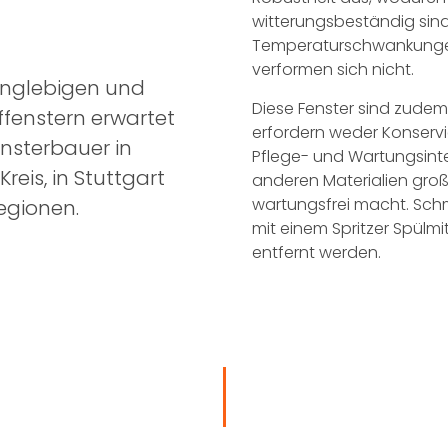
witterungsbeständig sind,
Temperaturschwankungen 
verformen sich nicht.
langlebigen und
Diese Fenster sind zudem 
ffenstern erwartet
erfordern weder Konserv
Fensterbauer in
Pflege- und Wartungsinter
eis, in Stuttgart
anderen Materialien groß
wartungsfrei macht. Sch
egionen.
mit einem Spritzer Spül
entfernt werden.