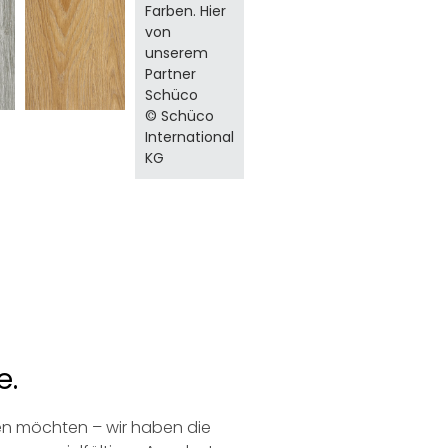
Farben. Hier
von
unserem
Partner
Schüco
© Schüco
International
KG
e.
hen möchten – wir haben die